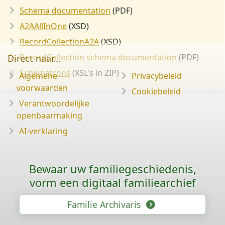
Schema documentation
(PDF)
A2AAllInOne
(XSD)
RecordCollectionA2A
(XSD)
RecordCollection schema documentation
(PDF)
Direct naar...
Schematrons
(XSL's in ZIP)
Algemene
Privacybeleid
voorwaarden
Cookiebeleid
Verantwoordelijke
openbaarmaking
AI-verklaring
Bewaar uw familie­geschiedenis,
vorm een digitaal familiearchief
Familie Archivaris